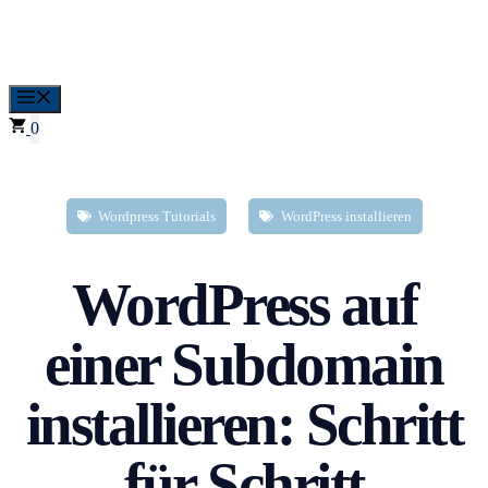
Zum
Inhalt
springen
Menü
0
Wordpress Tutorials
WordPress installieren
WordPress auf
einer Subdomain
installieren: Schritt
für Schritt