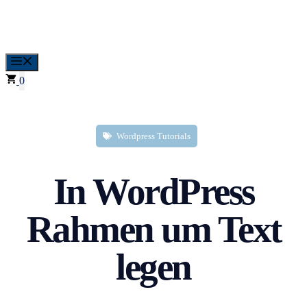
Zum
Inhalt
springen
Menü
0
Wordpress Tutorials
In WordPress
Rahmen um Text
legen