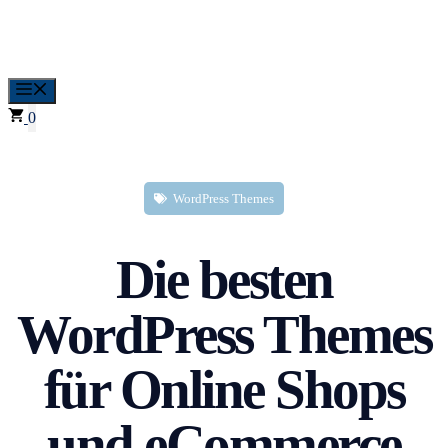
Zum
Inhalt
springen
Menü
0
WordPress Themes
Die besten
WordPress Themes
für Online Shops
und eCommerce