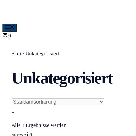
Zum
Inhalt
springen
Menü
0
Start
/ Unkategorisiert
Unkategorisiert
Alle 3 Ergebnisse werden
angezeigt